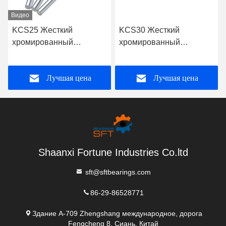
Видео
KCS25 Жесткий
KCS30 Жесткий
хромированный
хромированный
линейный вал - лучший
линейный вал - лучший
выбор для
выбор для
Лучшая цена
Лучшая цена
промышленных
промышленных
применений
применений
Shaanxi Fortune Industries Co.ltd
sft@sftbearings.com
86-29-86528771
Здание A-709 Zhengshang международное, дорога
Fengcheng 8, Сиань, Китай