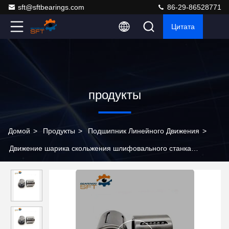
sft@sftbearings.com
86-29-86528771
Цитата
продукты
Домой
>
Продукты
>
Подшипник Линейного Движения
>
Движение шарика скольжения шлифовального станка
линейное нося хромовую сталь KH1026