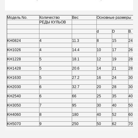
Модель No.
Количество
Вес
Основные размеры
РЕДЫ КУЛЬОВ
d
D
В.
KH0824
4
11.3
8
15
24
KH1026
4
14.4
10
17
26
KH1228
5
18.1
12
19
28
KH1428
5
20.6
14
21
28
KH1630
5
27.2
16
24
30
KH2030
6
32.7
20
28
30
KH2540
6
66
25
35
40
KH3050
7
95
30
40
50
KH4060
8
180
40
52
60
KH5070
9
250
50
62
70