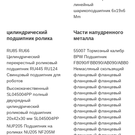
линейный
шарикоподшипник 6x19x6
Mm
цилиндрический
Части напудренного
подшипник ролика
металла
RU85 RU66
55007 Тормозный калибр
Цилиндрический
BPW Подшипник
перекрестный роликовый
FB090/FBB090/AB090/ABB090
подшипник RU445 RU124
Немасляный скользящий
Свинцовый подшипник для
фланцевый фланцевый
роботов
фланцевый фланцевый
фланцевый фланцевый
Высококачественный
фланцевый фланцевый
SL045004PP полный
фланцевый фланцевый
двухрядный
фланцевый фланцевый
цилиндрический
фланцевый фланцевый
роликовый подшипник
фланцевый фланцевый
20x42x30 мм SL045004PP
фланцевый фланцевый
NUP205 Подшипник на
фланцевый фланцевый
роликах NU205 NF205M