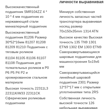
личности выравнивая
Высококачественный
подшипник SMR104ZZ 4 *
Минируя собственная
10 * 4 мм подшипник из
личность запасных частей
нержавеющей стали
транспортера выравнивая
миниатюрный подшипник
носящ размер
70x150x35mm 1314 ATN
Высококачественный
подшипник 81206 Размер
Высокое качество Высокая
30*52*16мм 81207 81208
точность 135 TN9 1301
81209 81210 Подшипник с
ETN9 1302 EM 1303 ETN9
тяговым роликом
Саморазвертывающиеся
шаровые подшипники для
81104 81105 81106 81107
машиностроения 5x19x6
81108 Подшипник для
мм
толкательных роликов в P0
P6 P5 P4 P2 и
Саморазвертывающийся
хромированном стальном
линейный шаровой
материале
подшипник 2301 Размер
12*37*17 мм с открытыми
Высокая точность 22311L3
уплотнениями типа 2RS
22311K/W33 22311CK
Сферические роликовые
Собственная личность
подшипники
высокой точности 126
небольшая выравнивая