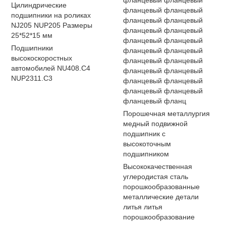
фланцевый фланцевый
Цилиндрические
фланцевый фланцевый
подшипники на роликах
фланцевый фланцевый
NJ205 NUP205 Размеры
фланцевый фланцевый
25*52*15 мм
фланцевый фланцевый
Подшипники
фланцевый фланцевый
высокоскоростных
фланцевый фланцевый
автомобилей NU408.C4
фланцевый фланцевый
NUP2311.C3
фланцевый фланцевый
фланцевый фланцевый
фланцевый фланц
Порошечная металлургия
медный подвижной
подшипник с
высокоточным
подшипником
Высококачественная
углеродистая сталь
порошкообразованные
металлические детали
литья литья
порошкообразование