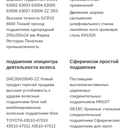
63002 63003 63004 63005
применений
63006 63007 63008 ZZ 2RS
Движение шарика
Высокая точность GCR15
скольжения
6840 Тонкий проход
шлифовального станка
подшипника однорядный
линейное нося хромовую
200x250x24 мм Ферма
сталь KH1026
Ресторан Печатная
промышленность
подшипник эпицентра
Сферически простой
деятельности колеса
подшипник
DAC35620040-ZZ Новый
Поставщики
продукт горячая продажа
высококачественных
высокая устойчивость к
шариковых
ударам колесные
соединительных
подшипники блок хаб
подшипников HIN10T
комбинированные
GE18C Хромные стальные
колесные подшипники блок
соединительные
TOYOTA 43510-47010
подшипники Сферические
43510-47011 43510-47012
подшипники для групп