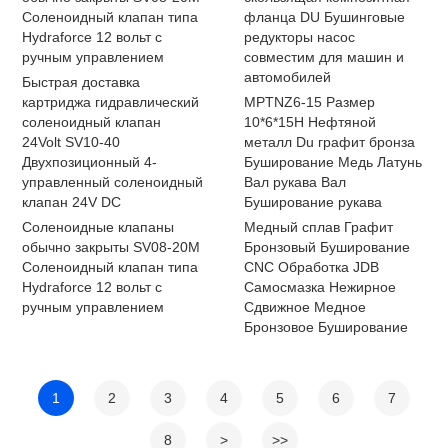
Соленоидный клапан типа
фланца DU Бушинговые
Hydraforce 12 вольт с
редукторы насос
ручным управлением
совместим для машин и
автомобилей
Быстрая доставка
картриджа гидравлический
MPTNZ6-15 Размер
соленоидный клапан
10*6*15H Нефтяной
24Volt SV10-40
металл Du графит бронза
Двухпозиционный 4-
Буширование Медь Латунь
управленный соленоидный
Вал рукава Вал
клапан 24V DC
Буширование рукава
Соленоидные клапаны
Медный сплав Графит
обычно закрыты SV08-20M
Бронзовый Буширование
Соленоидный клапан типа
CNC Обработка JDB
Hydraforce 12 вольт с
Самосмазка Нежирное
ручным управлением
Сдвижное Медное
Бронзовое Буширование
1
2
3
4
5
6
7
8
>
>>