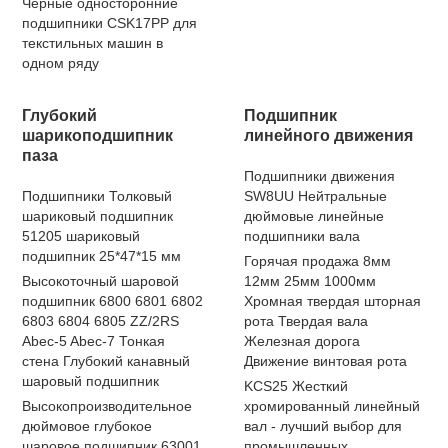
Черные односторонние
подшипники CSK17PP для
текстильных машин в
одном ряду
Глубокий
Подшипник
шарикоподшипник
линейного движения
паза
Подшипники движения
Подшипники Толковый
SW8UU Нейтральные
шариковый подшипник
дюймовые линейные
51205 шариковый
подшипники вала
подшипник 25*47*15 мм
Горячая продажа 8мм
Высокоточный шаровой
12мм 25мм 1000мм
подшипник 6800 6801 6802
Хромная твердая шторная
6803 6804 6805 ZZ/2RS
рота Твердая вала
Abec-5 Abec-7 Тонкая
Железная дорога
стена Глубокий канавный
Движение винтовая рота
шаровый подшипник
KCS25 Жесткий
Высокопроизводительное
хромированный линейный
дюймовое глубокое
вал - лучший выбор для
шаровое подшипник 63001
промышленных