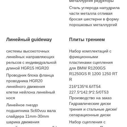
металлургия редукторы
Сталь углерода напудрила
части металла отливая
бросая шестерни в форму
порошковых металлургий
Линейный guideway
Плиты трением
системы высокоточных
Набор комплектаций с
линейных направляющих
фрикционными
рельсов с индивидуальной
пластинами сцепления
длиной HGR15 HGR20
для BMW R1200GS
R1250GS R 1200 1250 RT
Проводник блока фланца
R
проводника HGR20
линейного движения
216*135*4.6/IT54
клетки нейлона линейный
227.5*142.9*2.5/0T53
нося
Производство на заказ
Гидравлические диски
Линейное гнездо
трения и стальные диски/
подшипника Sc60vuu вала
сепарационные диски
слайдера 11mm-30mm
шарика движения
Набор сцепления с