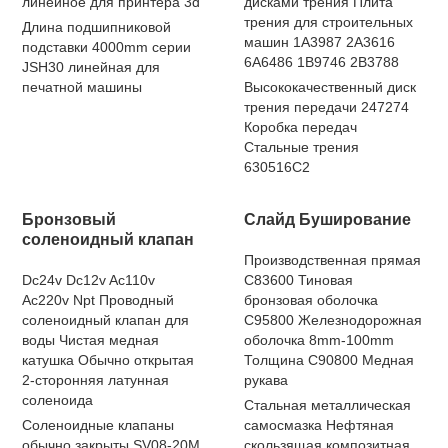
линейное для принтера 3d
дисками трения Плита
трения для строительных
Длина подшипниковой
машин 1A3987 2A3616
подставки 4000mm серии
6A6486 1B9746 2B3788
JSH30 линейная для
печатной машины
Высококачественный диск
трения передачи 247274
Коробка передач
Стальные трения
630516C2
Бронзовый
Слайд Буширование
соленоидный клапан
Производственная прямая
Dc24v Dc12v Ac110v
C83600 Тиновая
Ac220v Npt Проводный
бронзовая оболочка
соленоидный клапан для
C95800 Железнодорожная
воды Чистая медная
оболочка 8mm-100mm
катушка Обычно открытая
Толщина C90800 Медная
2-сторонняя латунная
рукава
соленоида
Стальная металлическая
Соленоидные клапаны
самосмазка Нефтяная
обычно закрыты SV08-20M
скользящая композитная