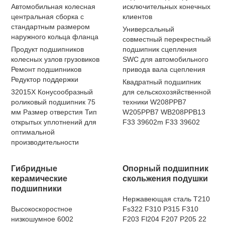
Автомобильная колесная
исключительных конечных
центральная сборка с
клиентов
стандартным размером
Универсальный
наружного кольца фланца
совместный перекрестный
Продукт подшипников
подшипник сцепления
колесных узлов грузовиков
SWC для автомобильного
Ремонт подшипников
привода вала сцепления
Редуктор поддержки
Квадратный подшипник
32015X Конусообразный
для сельскохозяйственной
роликовый подшипник 75
техники W208PPB7
мм Размер отверстия Тип
W205PPB7 WB208PPB13
открытых уплотнений для
F33 39602m F33 39602
оптимальной
производительности
Гибридные
Опорный подшипник
керамические
скольжения подушки
подшипники
Нержавеющая сталь T210
Высокоскоростное
Fs322 F310 P315 F310
низкошумное 6002
F203 Fl204 F207 P205 22