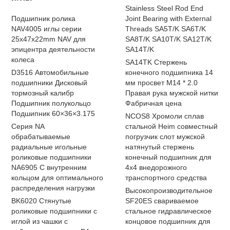
Stainless Steel Rod End
Подшипник ролика
Joint Bearing with External
NAV4005 иглы серии
Threads SA5T/K SA6T/K
25x47x22mm NAV для
SA8T/K SA10T/K SA12T/K
эпицентра деятельности
SA14T/K
колеса
SA14TK Стержень
D3516 Автомобильные
конечного подшипника 14
подшипники Дисковый
мм просвет M14 * 2.0
тормозный калибр
Правая рука мужской нитки
Подшипник полукольцо
Фабричная цена
Подшипник 60×36×3.175
NCOS8 Хромоли сплав
Серия NA
стальной Heim совместный
обрабатываемые
погрузчик слот мужской
радиальные игольные
натянутый стержень
роликовые подшипники
конечный подшипник для
NA6905 С внутренним
4x4 внедорожного
кольцом для оптимального
транспортного средства
распределения нагрузки
Высокопроизводительное
BK6020 Стянутые
SF20ES свариваемое
роликовые подшипники с
стальное гидравлическое
иглой из чашки с
концовое подшипник для