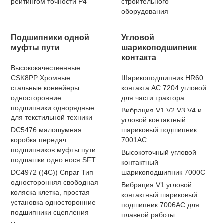
рейтингом точности P4
строительного
оборудования
Подшипники одной
Угловой
муфты пути
шарикоподшипник
контакта
Высококачественные
CSK8PP Хромные
Шарикоподшипник HR60
стальные конвейеры
контакта AC 7204 угловой
односторонние
для части трактора
подшипники однорядные
Вибрация V1 V2 V3 V4 и
для текстильной техники
угловой контактный
DC5476 малошумная
шариковый подшипник
коробка передач
7001AC
подшипников муфты пути
Высокоточный угловой
подшашки одно нося SFT
контактный
DC4972 ((4C)) Спраг Тип
шарикоподшипник 7000C
односторонняя свободная
Вибрация V1 угловой
коляска клетка, простая
контактный шариковый
установка односторонние
подшипник 7006AC для
подшипники сцепления
плавной работы