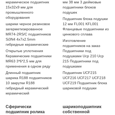
керамическое подшипник
мм 38 мм 3 дюймовые
15x32x9 мм для
подшипники блоков
промышленного
подушек
оборудования
Подшипник блока подушки
шарики черное резиновое
12 мм FL001 KFL001
загерметизированное
Фланцевые подшипники из
MR74-2RS/C подшипников
цинкового сплава
Si3N4 4x7x2.5mm
Изготовление
гибридные керамические
подшипников на заказ
Открытые уплотнения
Подшипники под
Керамические подшипники
подушками Ucp 210 Ucp
MR63 3*6*2,5 мм для
215 Подшипники под
применения в одном ряду
подушками
Длинный подшипник
Подшипник UCF215
шарика R188 подшипников
UCF216 UCF217 UCF218
10 закрутки R188
UCF219 Подшипник блока
гибридный керамический
шариковой подушки
керамический
Сферически
шарикоподшипник
подшипник ролика
собственной