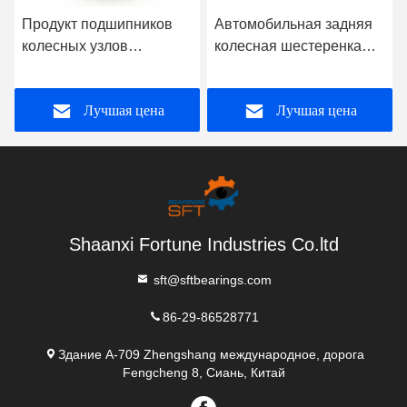
Продукт подшипников
Автомобильная задняя
колесных узлов
колесная шестеренка
грузовиков Ремонт
подшипника OE 43202-
подшипников Редуктор
9W200 для подшипника
Лучшая цена
Лучшая цена
поддержки
Nissan Teana J31
VQ35DE
Shaanxi Fortune Industries Co.ltd
sft@sftbearings.com
86-29-86528771
Здание A-709 Zhengshang международное, дорога
Fengcheng 8, Сиань, Китай