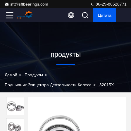
sft@sftbearings.com
86-29-86528771
Цитата
продукты
Домой
>
Продукты
>
Подшипник Эпицентра Деятельности Колеса
>
32015X
Конусообразный роликовый подшипник 75 мм Размер
отверстия Тип открытых уплотнений для оптимальной
производительности