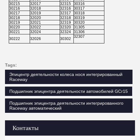
30215
32017
32315
30316
30216
32018
32316
30317
30217
32019
32317
30318
30218
32020
32318
30319
30219
32021
32319
30320
30220
32022
32320
31305
30221
32024
32324
31306
32307
30222
32026
30302
Tags:
Эпицентр деятельности колеса нося интегрированный
Raceway
Подшипник эпицентра деятельности автомобилей GCr15
Подшипник эпицентра деятельности интегрированного
Raceway автоматический
Контакты