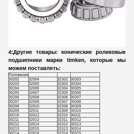
4:Другие товары: конические роликовые
подшипники марки timken, которые мы
можем поставлять:
Положение
30202
32004
32302
30303
30203
32005
32303
30304
30204
32006
32304
30305
30205
32007
32305
30306
30206
32008
32306
30307
30207
32009
32307
30308
30208
32010
32308
30309
30209
32011
32309
30310
30210
32012
32310
30311
30211
32013
32311
30312
30212
32014
32312
30313
30213
32015
32313
30314
30214
32016
32314
30315