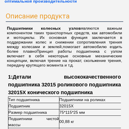
оптимальной производительности
Описание продукта
Подшипники колесных узлов
являются важным
компонентом таких транспортных средств, как автомобили
и мотоциклы. Их основная функция заключается в
поддержании колес и снижении сопротивления трения
между колесами и землей,помогает автомобилю ездить
более плавноПринцип работы подшипника с узлом
включает в себя некоторые основные механические
концепции, включая трение на прокат, скольжение трения,
передачу крутящего момента и т.д.
1:Детали высококачественного
подшипника 32015 роликового подшипника
32015X конического подшипника
Тип подшипника
Подшипники на роликах
Подшипник
32015X
Размер подшипника
75*115*25 мм
Подшипники чистой
00,88 кг
массы