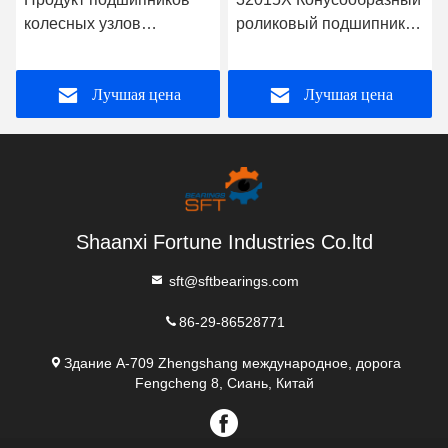
колесных узлов
роликовый подшипник
грузовиков Ремонт
75 мм Размер отверстия
подшипников Редуктор
Тип открытых
Лучшая цена
Лучшая цена
поддержки
уплотнений для
оптимальной
производительности
Shaanxi Fortune Industries Co.ltd
sft@sftbearings.com
86-29-86528771
Здание A-709 Zhengshang международное, дорога
Fengcheng 8, Сиань, Китай