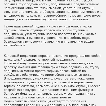
регулировать зазор, малый вес, компактная конструкция,
большая грузоподъемность. , подшипники с предварительно
нагруженной консистентной смазкой, уплотнения ступиц и
отсутствие технического обслуживания на внешнем колесе и т.
д., широко используются в автомобилях, грузовик также имеет
тенденцию к постепенному расширению применения.
Также называемый подшипником ступицы колеса, узлом
ступицы, блоком ступицы колеса или узлом ступицы и
подшипника, узел ступицы колеса является важной частью
вашей системы рулевого управления, способствующей
безопасному рулевому управлению и управлению вашим
автомобилем.
Колесный подшипник первого поколения представляет собой
двухрядный радиально-упорный подшипник.
Колесный подшипник второго поколения имеет наружную
дорожку качения для фланца фиксатора подшипника, втулку
подшипника можно просто зафиксировать гайкой на
оси.Делать обслуживание автомобиля становится легко.
В подшипниковых узлах ступиц колес третьего поколения
используется подшипниковый узел и антиблокировочная
тормозная система, совместимые с ABS.Блок ступицы колеса
разработан с внутренним фланцем и внешним фланцем,
болтовым фланцем на приводном валу, все подшипники с
наружным фланцем смонтированы вместе
Подшипниковый узел ступицы четвертого поколения
представляет собой ШРУС и подшипник, выполненные как