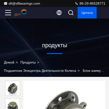
sft@sftbearings.com
86-29-86528771
Цитата
продукты
Домой
>
Продукты
>
Подшипник Эпицентра Деятельности Колеса
>
Блок азимута
A2053340200 эпицентра деятельности колеса фабрики
стандартный соответствующий для фронта привода колеса
Мерседес-Benz 2