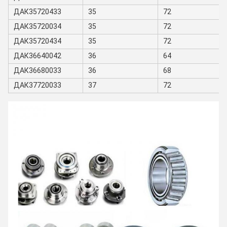
ДАК35720433
35
72
ДАК35720034
35
72
ДАК35720434
35
72
ДАК36640042
36
64
ДАК36680033
36
68
ДАК37720033
37
72