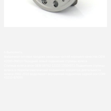
h Выполнить
Фабричная оптовая продажа запасных частей хорошего качества OEM
43560-0N010 Передний левый подшипник ступицы колеса
Ступица колеса ance OEM 08762-12233 13504971 Подшипник ступицы
колеса в сборе
Автоматический подшипник эпицентра деятельности
колеса 2002-2010 моделирует внутренний подшипник задней оси ОЭМ
43210-ВЛ000