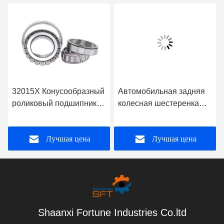
32015X Конусообразный
Автомобильная задняя
роликовый подшипник
колесная шестеренка
75 мм Размер отверстия
подшипника OE 43202-
Тип открытых
9W200 для подшипника
Лучшая цена
Лучшая цена
уплотнений для
Nissan Teana J31
оптимальной
VQ35DE
производительности
Shaanxi Fortune Industries Co.ltd