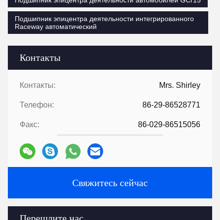
Подшипник эпицентра деятельности автомобилей GCr15
Подшипник эпицентра деятельности интегрированного
Raceway автоматический
Контакты
Контакты:
Mrs. Shirley
Телефон:
86-29-86528771
Факс:
86-029-86515056
Свяжитесь сейчас
Перешлите нас