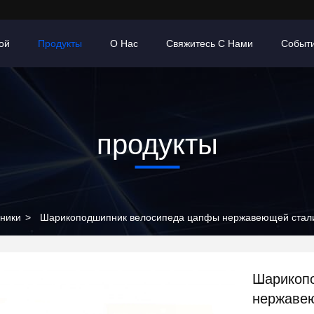
ой
Продукты
О Нас
Свяжитесь С Нами
Событ
продукты
ники
>
Шарикоподшипник велосипеда цапфы нержавеющей стали
Шарикоп
нержаве