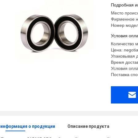
гибридны
Подробная и
Место проис
Фирменное н
Номер модел
Условия опла
Количество м
Цена: negotia
Упаковывая д
Время доста
Условия опла
Поставка сп
 информация о продукции
Описание продукта