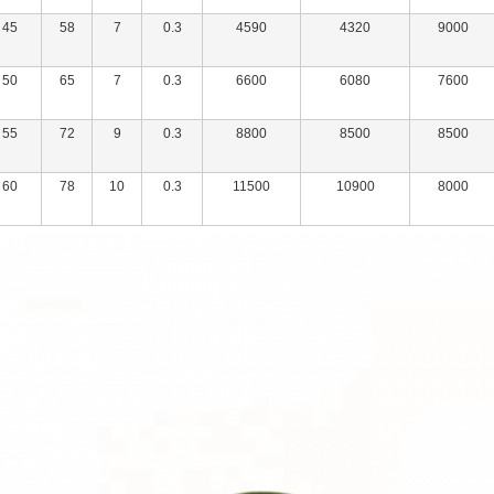
45
58
7
0.3
4590
4320
9000
50
65
7
0.3
6600
6080
7600
55
72
9
0.3
8800
8500
8500
60
78
10
0.3
11500
10900
8000