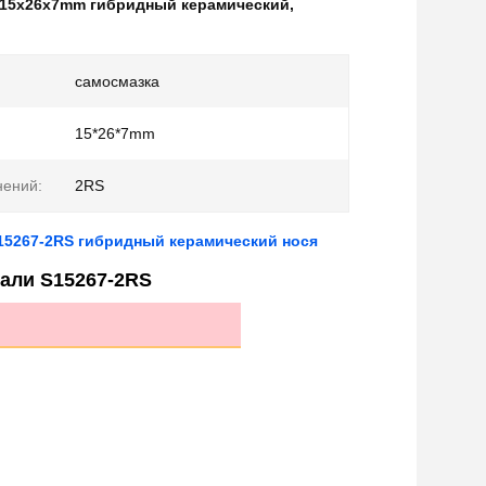
15x26x7mm гибридный керамический
,
самосмазка
15*26*7mm
нений:
2RS
5267-2RS гибридный керамический нося
али S15267-2RS