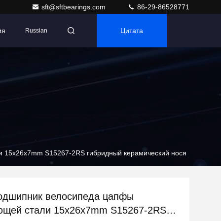
sft@sftbearings.com
86-29-86528771
ия
Цитата
Russian
 15x26x7mm S15267-2RS гибридный керамический нося
одшипник велосипеда цапфы
ющей стали 15x26x7mm S15267-2RS