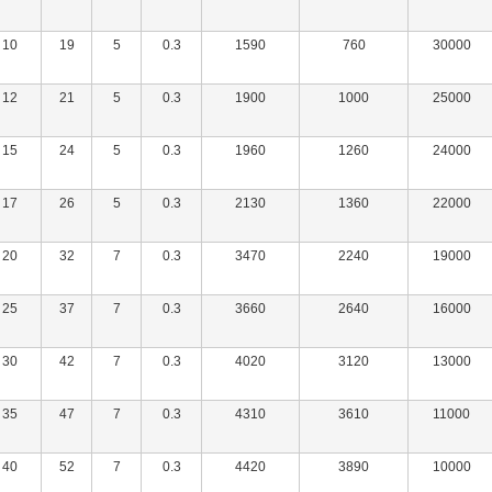
10
19
5
0.3
1590
760
30000
12
21
5
0.3
1900
1000
25000
15
24
5
0.3
1960
1260
24000
17
26
5
0.3
2130
1360
22000
20
32
7
0.3
3470
2240
19000
25
37
7
0.3
3660
2640
16000
30
42
7
0.3
4020
3120
13000
35
47
7
0.3
4310
3610
11000
40
52
7
0.3
4420
3890
10000