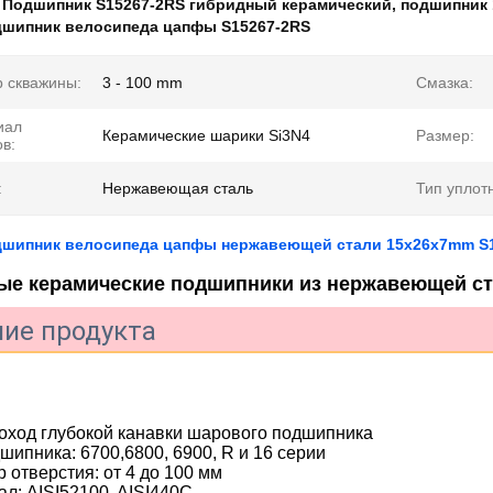
:
Подшипник S15267-2RS гибридный керамический
,
подшипник 
шипник велосипеда цапфы S15267-2RS
 скважины:
3 - 100 mm
Смазка:
иал
Керамические шарики Si3N4
Размер:
в:
:
Нержавеющая сталь
Тип уплот
шипник велосипеда цапфы нержавеющей стали 15x26x7mm S1
ые керамические подшипники из нержавеющей ст
ие продукта
оход глубокой канавки шарового подшипника
дшипника: 6700,6800, 6900, R и 16 серии
р отверстия: от 4 до 100 мм
ал: AISI52100, AISI440C