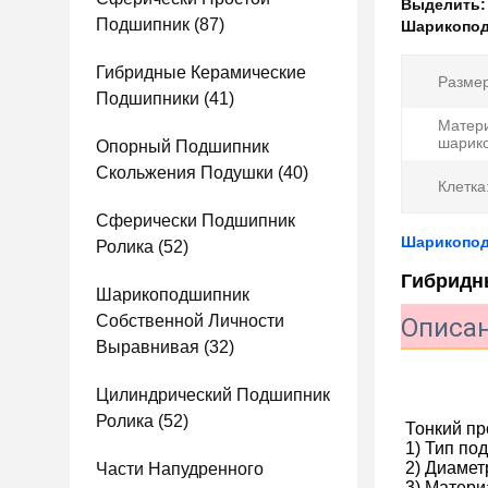
Выделить
Подшипник
(87)
Шарикопод
Гибридные Керамические
Размер
Подшипники
(41)
Матер
шарико
Опорный Подшипник
Скольжения Подушки
(40)
Клетка
Сферически Подшипник
Шарикопод
Ролика
(52)
Гибридн
Шарикоподшипник
Собственной Личности
Описан
Выравнивая
(32)
Цилиндрический Подшипник
Ролика
(52)
Тонкий пр
1) Тип по
2) Диамет
Части Напудренного
3) Матери