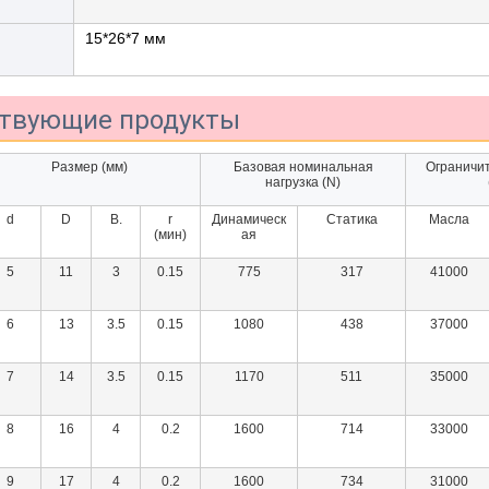
15*26*7 мм
ствующие продукты
Размер (мм)
Базовая номинальная
Ограничит
нагрузка (N)
d
D
В.
r
Динамическ
Статика
Масла
(мин)
ая
5
11
3
0.15
775
317
41000
6
13
3.5
0.15
1080
438
37000
7
14
3.5
0.15
1170
511
35000
8
16
4
0.2
1600
714
33000
9
17
4
0.2
1600
734
31000