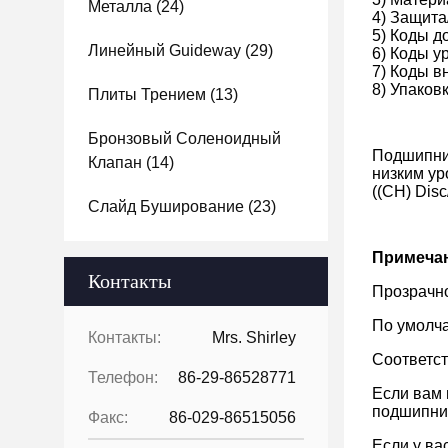
Металла
(24)
4) Защита
5) Коды д
Линейный Guideway
(29)
6) Коды у
7) Коды в
8) Упаков
Плиты Трением
(13)
Бронзовый Соленоидный
Подшипник
Клапан
(14)
низким ур
((CH) Dis
Слайд Буширование
(23)
Примеча
Контакты
Прозрачно
По умолча
Контакты:
Mrs. Shirley
Соответст
Телефон:
86-29-86528771
Если вам 
подшипни
Факс:
86-029-86515056
Если у ва