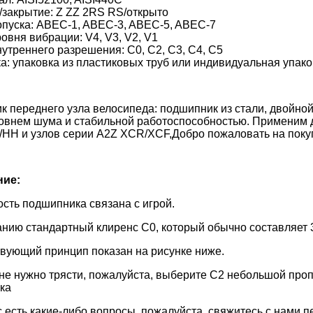
/закрытие: Z ZZ 2RS RS/открыто
опуска: ABEC-1, ABEC-3, ABEC-5, ABEC-7
ровня вибрации: V4, V3, V2, V1
нутреннего разрешения: C0, C2, C3, C4, C5
ка: упаковка из пластиковых труб или индивидуальная упако
 переднего узла велосипеда: подшипник из стали, двойной
овнем шума и стабильной работоспособностью. Применим дл
c/HH и узлов серии A2Z XCR/XCF,Добро пожаловать на поку
ние:
сть подшипника связана с игрой.
нию стандартный клиренс C0, который обычно составляет 
вующий принцип показан на рисунке ниже.
не нужно трясти, пожалуйста, выберите C2 небольшой проп
ка
с есть какие-либо вопросы, пожалуйста, свяжитесь с нами п