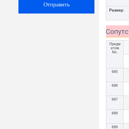
Отправить
Размер:
Сопут
Предм
етом
No.
685
686
687
688
689