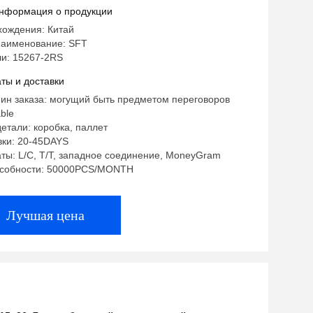
й керамический нося
нформация о продукции
хождения: Китай
аименование: SFT
и: 15267-2RS
ты и доставки
ин заказа: могущий быть предметом переговоров
ble
етали: коробка, паллет
вки: 20-45DAYS
ты: L/C, T/T, западное соединение, MoneyGram
особности: 50000PCS/MONTH
Лучшая цена