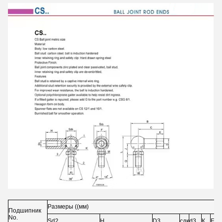
Размеры ((мм)
Подшипник
No.
Sd2
H
D3
сдк
d3
К
F