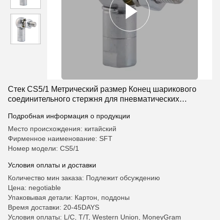
Стек CS5/1 Метрический размер Конец шарикового
соединительного стержня для пневматических
аксессуаров Прочный корпус из углеродистой стали с
Подробная информация о продукции
цинковой покрытием
Место происхождения: китайский
Фирменное наименование: SFT
Номер модели: CS5/1
Условия оплаты и доставки
Количество мин заказа: Подлежит обсуждению
Цена: negotiable
Упаковывая детали: Картон, поддоны
Время доставки: 20-45DAYS
Условия оплаты: L/C, T/T, Western Union, MoneyGram