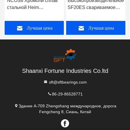
NCOS8 Хромоли сплав
Высокопроизводительное
стальной Heim
SF20ES свариваемое
совместный погрузчик
стальное гидравлическое
слот мужской натянутый
концовое подшипник для
Лучшая цена
Лучшая цена
стержень конечный
строительного
подшипник для 4x4
оборудования
внедорожного
транспортного средства
Shaanxi Fortune Industries Co.ltd
sft@sftbearings.com
86-29-86528771
Здание A-709 Zhengshang международное, дорога
Fengcheng 8, Сиань, Китай