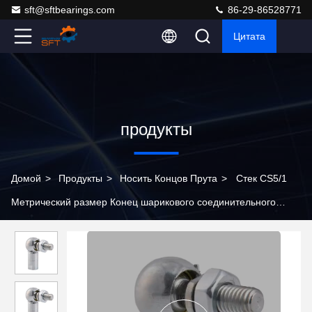
sft@sftbearings.com
86-29-86528771
Цитата
продукты
Домой
>
Продукты
>
Носить Концов Прута
>
Стек CS5/1
Метрический размер Конец шарикового соединительного
стержня для пневматических аксессуаров Прочный корпус из
углеродистой стали с цинковой покрытием