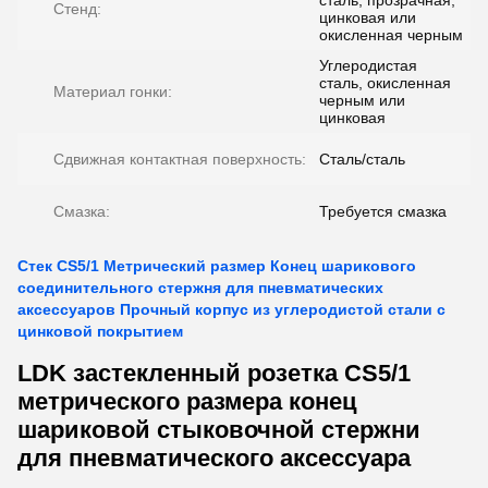
сталь, прозрачная,
Стенд:
цинковая или
окисленная черным
Углеродистая
сталь, окисленная
Материал гонки:
черным или
цинковая
Сдвижная контактная поверхность:
Сталь/сталь
Смазка:
Требуется смазка
Стек CS5/1 Метрический размер Конец шарикового
соединительного стержня для пневматических
аксессуаров Прочный корпус из углеродистой стали с
цинковой покрытием
LDK застекленный розетка CS5/1
метрического размера конец
шариковой стыковочной стержни
для пневматического аксессуара