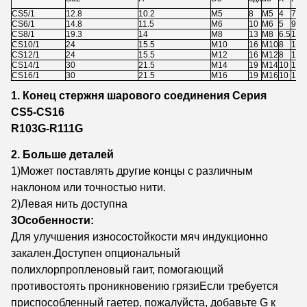
CS5/1
12.8
10.2
М5
8
М5
4
7
7
CS6/1
14.8
11.5
M6
10
M6
5
9
8
CS8/1
19.3
14
М8
13
М8
6.5
11
1
CS10/1
24
15.5
M10
16
M10
8
13
1
CS12/1
24
15.5
M12
16
M12
8
13
1
CS14/1
30
21.5
М14
19
М14
10
19
1
CS16/1
30
21.5
М16
19
М16
10
19
1
1. Конец стержня шарового соединения Серия
CS5-CS16
R103G-R111G
2. Больше деталей
1)Может поставлять другие концы с различным
наклоном или точностью нити.
2)Левая нить доступна
3Особенности:
Для улучшения износостойкости мяч индукционно
закален.Доступен опциональный
полихлорпропленовый гаит, помогающий
противостоять проникновению грязиЕсли требуется
приспособленный гаетер, пожалуйста, добавьте G к