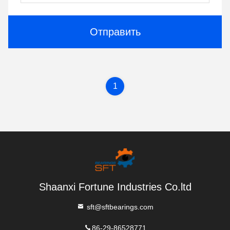
Отправить
1
Shaanxi Fortune Industries Co.ltd
sft@sftbearings.com
86-29-86528771