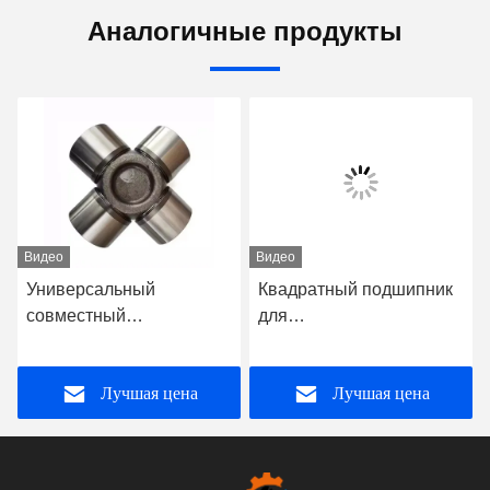
Аналогичные продукты
Видео
Видео
Универсальный
Квадратный подшипник
совместный
для
перекрестный
сельскохозяйственной
подшипник сцепления
техники W208PPB7
Лучшая цена
Лучшая цена
SWC для
W205PPB7
автомобильного
WB208PPB13 F33
привода вала сцепления
39602m F33 39602