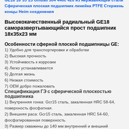
GE18 18*35*23 Uniball 304 440c 420 из нержавеющей стали
Сферическая плоская подшипник линейка PTFE Стержень
концы Heim соединения
Высококачественный радиальный GE18
саморазвертывающийся прост подшипник
18x35x23 мм
Особенности сферной плоской подшипницы GE:
1) Удобно для транспортировки и обработки
2) Высокая прочность
3) Устойчивость к коррозии
4) Легко устанавливается
5) Долгая жизнь
6) Низкая стоимость
7) OEM добро пожаловать
Спецификация ГЭ с сферической плоскостью
подшипника
1) Внутренняя гонка: Gcr15 сталь, закаленная HRC 58-64,
поверхность фосфатная.
2) Внешняя раса: Gcr15 сталь, закаленная HRC 54-60,
фосфатированная поверхность.
3) Размер скважины до 140 мм:внутренний и внешний