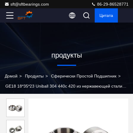
sft@sftbearings.com
86-29-86528771
Цитата
продукты
Домой
>
Продукты
>
Сферически Простой Подшипник
>
GE18 18*35*23 Uniball 304 440c 420 из нержавеющей стали
Сферическая плоская подшипник линейка PTFE Стержень
концы Heim соединения