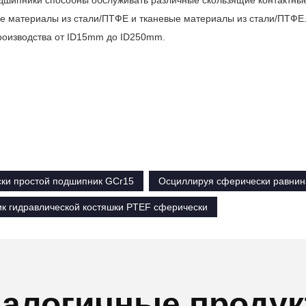
дшипники способны обслуживать различные скользящие контактные
е материалы из стали/ПТФЕ и тканевые материалы из стали/ПТФЕ
роизводства от ID15mm до ID250mm.
ки простой подшипник GCr15
Осциллируя сферически равнин
к гидравлической костяшки PTEF сферически
алогичные проду