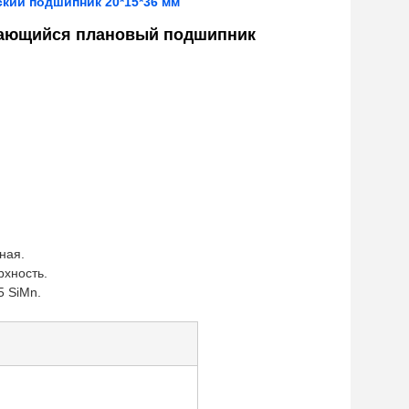
ий подшипник 20*15*36 мм
ающийся плановый подшипник
ная.
рхность.
5 SiMn.