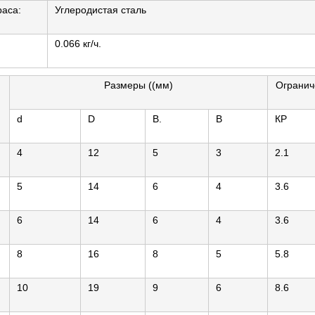
аса:
Углеродистая сталь
0.066 кг/ч.
Размеры ((мм)
Огранич
d
D
В.
В
КР
4
12
5
3
2.1
5
14
6
4
3.6
6
14
6
4
3.6
8
16
8
5
5.8
10
19
9
6
8.6