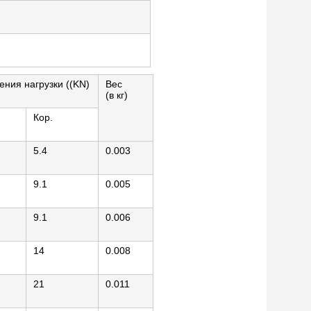
ения нагрузки ((KN)
Вес
(в кг)
Кор.
5.4
0.003
9.1
0.005
9.1
0.006
14
0.008
21
0.011