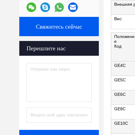
Внешняя р
Вес:
Свяжитесь сейчас
Положени
е
Код
Перешлите нас
GE4C
GE5C
GE6C
GE8C
GE10C