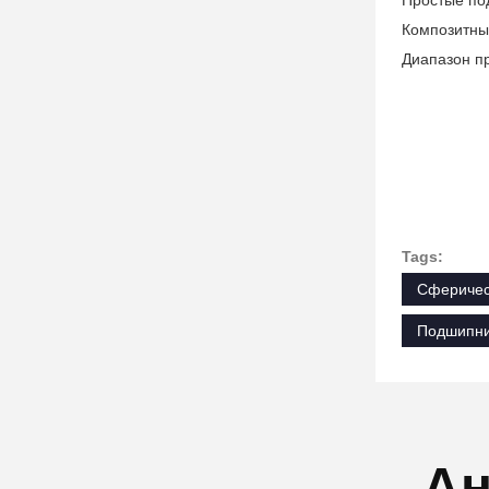
Простые по
Композитны
Диапазон п
Tags:
Сферичес
Подшипни
Ан