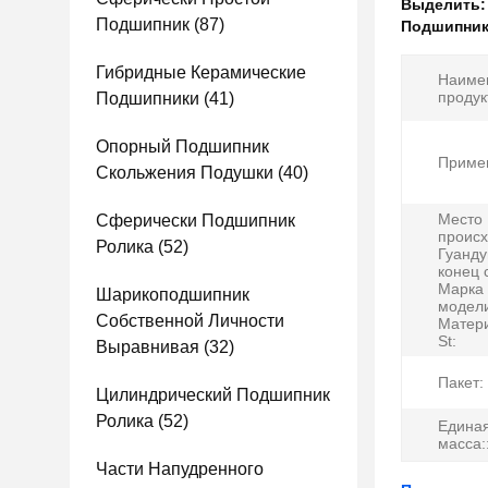
Выделить
Подшипник
(87)
Подшипник
Гибридные Керамические
Наиме
продук
Подшипники
(41)
Опорный Подшипник
Приме
Скольжения Подушки
(40)
Место
Сферически Подшипник
проис
Ролика
(52)
Гуанду
конец 
Марка
Шарикоподшипник
модел
Собственной Личности
Матер
St:
Выравнивая
(32)
Пакет:
Цилиндрический Подшипник
Ролика
(52)
Единая
масса:
Части Напудренного