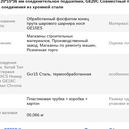
:
20*15*36 мм соединительное подшипник
,
GE20C Совместный 
 соединения из хромной стали
Обработанный фосфатом конец
нование
прута шарового шарнира нося
Материал:
та:
GE15ES
Магазины строительных
материалов, Производственный
нение:
Оценка то
завод, Магазины по ремонту машин,
Розничная торго
хождения
н, Китай Тип
стержня
Gcr15 Сталь, термообработанная
особеннос
 XCS Номер
и GE18C
иал Chrome
Пластиковая трубка + коробка +
Размер од
картон
упаковки:в
 валовая
00,066 кг
: