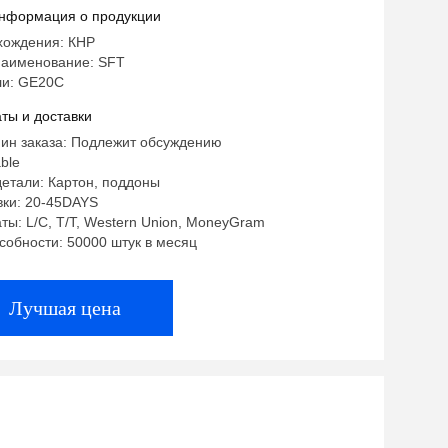
к 20*15*36 мм
нформация о продукции
хождения: КНР
аименование: SFT
и: GE20C
ты и доставки
мин заказа: Подлежит обсуждению
ble
етали: Картон, поддоны
вки: 20-45DAYS
ты: L/C, T/T, Western Union, MoneyGram
собности: 50000 штук в месяц
Лучшая цена