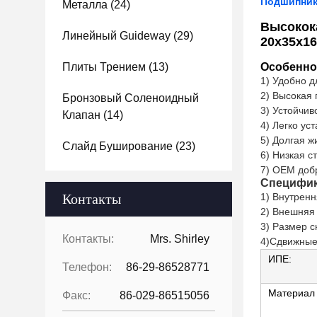
Подшипник
Металла
(24)
Высокок
Линейный Guideway
(29)
20x35x1
Плиты Трением
(13)
Особенно
1) Удобно д
2) Высокая 
Бронзовый Соленоидный
3) Устойчив
Клапан
(14)
4) Легко ус
5) Долгая ж
Слайд Буширование
(23)
6) Низкая с
7) OEM доб
Специфик
Контакты
1) Внутренн
2) Внешняя 
3) Размер с
Контакты:
Mrs. Shirley
4)Сдвижные
ИПЕ:
Телефон:
86-29-86528771
Материал
Факс:
86-029-86515056