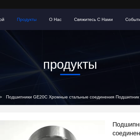
ой
Продукты
О Нас
Свяжитесь С Нами
Событ
продукты
>
Подшипники GE20C Хромные стальные соединения Подшипник 
Подшипн
соедине