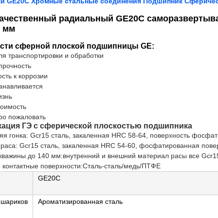
и GE20C Хромные стальные соединения Подшипник Сферическ
ачественный радиальный GE20C саморазвертыв
6 мм
сти сферной плоской подшипницы GE:
ля транспортировки и обработки
прочность
ость к коррозии
танавливается
изнь
тоимость
ро пожаловать
ация ГЭ с сферической плоскостью подшипника
яя гонка: Gcr15 сталь, закаленная HRC 58-64, поверхность фосфат
раса: Gcr15 сталь, закаленная HRC 54-60, фосфатированная пове
кважины до 140 мм:внутренний и внешний материал расы все Gcr1
 контактные поверхности:Сталь-сталь/медь/ПТФЕ
GE20C
 шариков
Ароматизированная сталь