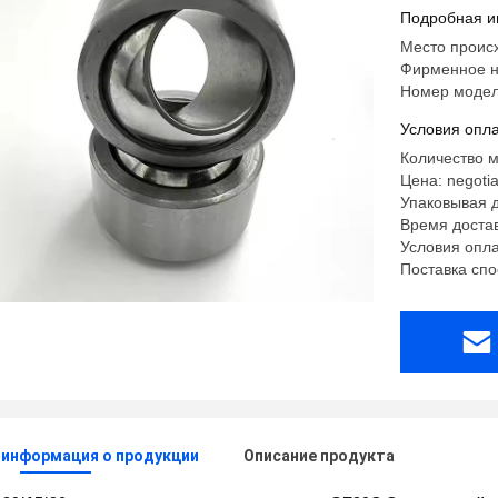
подшипни
Подробная и
Место проис
Фирменное н
Номер модел
Условия опла
Количество 
Цена: negotia
Упаковывая д
Время доста
Условия опла
Поставка спо
 информация о продукции
Описание продукта