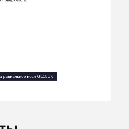
 поверхности;
.
а радиальное нося GE15UK
кты