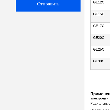
GE12C
Отправить
GE15C
GE17C
GE20C
GE25C
GE30C
Применен
электродви
Радиальные