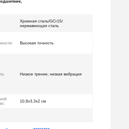
подшипник
,
Хромная сталь/GCr15/
нержавеющая сталь
чности:
Высокая точность
ть:
Низкое трение; низкая вибрация
ной
10,8х3,3х2 см
ес: