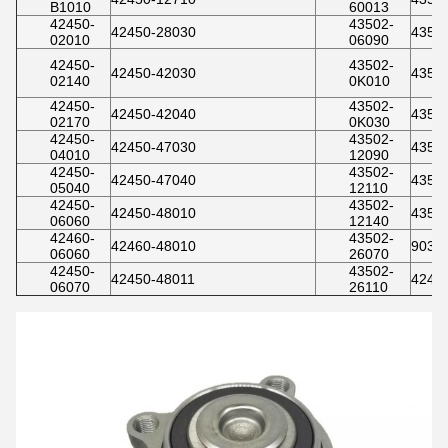
B1010
60013
42450-
43502-
42450-28030
4355
02010
06090
42450-
43502-
42450-42030
4356
02140
0K010
42450-
43502-
42450-42040
4357
02170
0K030
42450-
43502-
42450-47030
4357
04010
12090
42450-
43502-
42450-47040
4357
05040
12110
42450-
43502-
42450-48010
4357
06060
12140
42460-
43502-
42460-48010
9036
06060
26070
42450-
43502-
42450-48011
4245
06070
26110