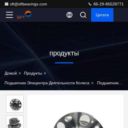
sft@sftbearings.com
86-29-86528771
Цитата
продукты
Домой
>
Продукты
>
Подшипник Эпицентра Деятельности Колеса
>
Подшипники
колеса 42200-TCO-T51 радиальной нагрузки автоматические
для собрания передачи автомобиля Honda