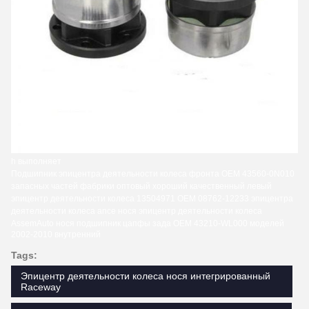
h выполняет
Подшипник эпицентра деятельности колеса фронта OEM 43560-0N010
запасных частей фабрики оптовый хороший качественный левый
эпицентр деятельности колеса 13504971 OEM 08762-12233 эпицентра
деятельности колеса ance нося
эпицентр деятельности колеса
AssemAuto
нося подшипник цапфы зада OEM 43210-WL000 моделей
2002-2010 внутренний
Tags:
Эпицентр деятельности колеса нося интегрированный
Raceway