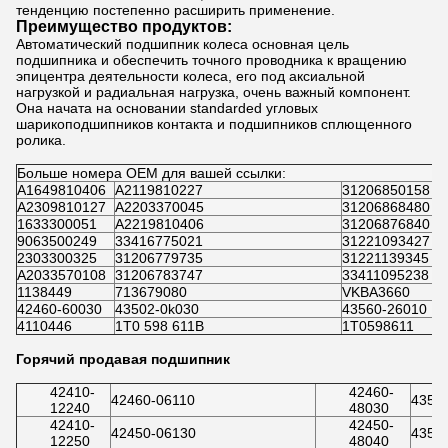
тенденцию постепенно расширить применение.
Преимущество продуктов:
Автоматический подшипник колеса основная цель
подшипника и обеспечить точного проводника к вращению
эпицентра деятельности колеса, его под аксиальной
нагрузкой и радиальная нагрузка, очень важный компонент.
Она начата на основании standarded угловых
шарикоподшипников контакта и подшипников сплющенного
ролика.
Больше номера OEM для вашей ссылки:
A1649810406
A2119810227
31206850158
3
A2309810127
A2203370045
31206868480
3
1633300051
A2219810406
31206876840
3
9063500249
33416775021
31221093427
3
2303300325
31206779735
31221139345
1
A2033570108
31206783747
33411095238
5
1138449
713679080
VKBA3660
4
42460-60030
43502-0k030
43560-26010
4
4110446
1T0 598 611B
1T0598611
5
Горячий продавая подшипник
42410-
42460-
42460-06110
4350
12240
48030
42410-
42450-
42450-06130
4350
12250
48040